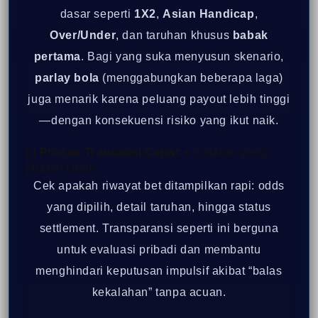
dasar seperti
1X2
,
Asian Handicap
,
Over/Under
, dan taruhan khusus
babak
pertama
. Bagi yang suka menyusun skenario,
parlay bola
(menggabungkan beberapa laga)
juga menarik karena peluang payout lebih tinggi
—dengan konsekuensi risiko yang ikut naik.
2)
Proses Transaksi Cepat
+ Catatan yang
Mudah Dicek
Cek apakah riwayat bet ditampilkan rapi: odds
yang dipilih, detail taruhan, hingga status
settlement. Transparansi seperti ini berguna
untuk evaluasi pribadi dan membantu
menghindari keputusan impulsif akibat “balas
kekalahan” tanpa acuan.