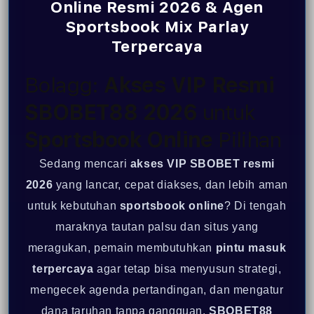
Online Resmi 2026 & Agen
Sportsbook Mix Parlay
Terpercaya
Bolagg:
Akses VIP Resmi
SBOBET88 2026
untuk
Sportsbook Online
Pilihan
Sedang mencari
akses VIP SBOBET resmi
2026
yang lancar, cepat diakses, dan lebih aman
untuk kebutuhan
sportsbook online
? Di tengah
maraknya tautan palsu dan situs yang
meragukan, pemain membutuhkan
pintu masuk
terpercaya
agar tetap bisa menyusun strategi,
mengecek agenda pertandingan, dan mengatur
dana taruhan tanpa gangguan.
SBOBET88