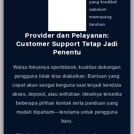
yang kredibel
sebelum
memasang
taruhan.
Provider
dan
Pelayanan
:
Customer Support Tetap Jadi
Penentu
Walau fokusnya sportsbook, kualitas dukungan
pengguna tidak bisa diabaikan. Bantuan yang
cepat akan sangat berguna saat terjadi kendala
akses, deposit, atau withdraw. Idealnya tersedia
beberapa pilihan kontak serta panduan yang
mudah dipahami—terutama untuk pengguna
baru.