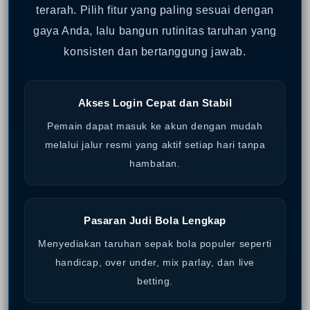
terarah. Pilih fitur yang paling sesuai dengan
gaya Anda, lalu bangun rutinitas taruhan yang
konsisten dan bertanggung jawab.
Akses Login Cepat dan Stabil
Pemain dapat masuk ke akun dengan mudah
melalui jalur resmi yang aktif setiap hari tanpa
hambatan.
Pasaran Judi Bola Lengkap
Menyediakan taruhan sepak bola populer seperti
handicap, over under, mix parlay, dan live
betting.