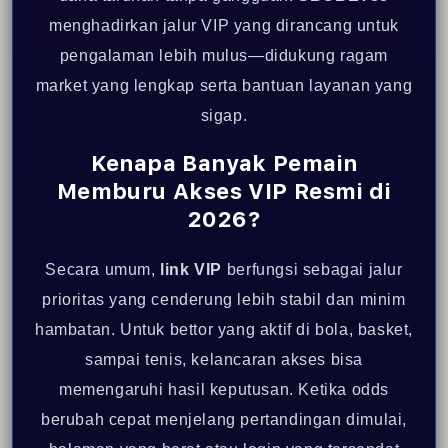
menghadirkan jalur VIP yang dirancang untuk
pengalaman lebih mulus—didukung ragam
market yang lengkap serta bantuan layanan yang
sigap.
Kenapa Banyak Pemain
Memburu
Akses VIP Resmi
di
2026?
Secara umum,
link VIP
berfungsi sebagai jalur
prioritas yang cenderung lebih stabil dan minim
hambatan. Untuk bettor yang aktif di bola, basket,
sampai tenis, kelancaran akses bisa
memengaruhi hasil keputusan. Ketika odds
berubah cepat menjelang pertandingan dimulai,