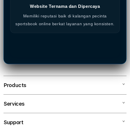
Website Ternama dan Dipercaya
Memiliki reputasi baik di kalangan pecinta
sportsbook online berkat layanan yang konsisten.
Products
Services
SBOBET88
SBOBET88 LOGIN
Support
AppleCare+
SBOBET88 APK