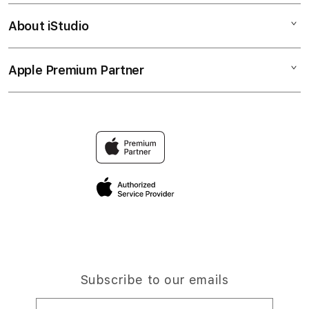
Corporate
LINK ALTERNATIF
About iStudio
My Account
Situs Taruhan
SBOBET88 LINK
Collection & Delivery
Elush Service Provider
SBOBET88 ALTERNATIF
Apple Premium Partner
About Us
Returns & Exchanges
Financing Options
SBOBET88 LOGIN
Find an iStudio near you
Contact Us
Trade-in
SBOBET88 APK LOGIN
Why Shop at iStudio
FAQ
Traveller’s Reservation
Elush Corporate Website
Privacy Policy
Site Terms of Use
Subscribe to our emails